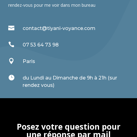
rendez-vous pour me voir dans mon bureau

contact@tiyani-voyance.com

07 53 64 73 98

Paris

du Lundi au Dimanche de 9h à 21h (sur
rendez vous)
Posez votre question pour
une réponse par mail